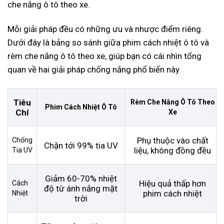
che nắng ô tô theo xe.
Mỗi giải pháp đều có những ưu và nhược điểm riêng.
Dưới đây là bảng so sánh giữa phim cách nhiệt ô tô và
rèm che nắng ô tô theo xe, giúp bạn có cái nhìn tổng
quan về hai giải pháp chống nắng phổ biến này
Tiêu
Rèm Che Nắng Ô Tô Theo
Phim Cách Nhiệt Ô Tô
Chí
Xe
Phụ thuộc vào chất
Chống
Chặn tới 99% tia UV
liệu, không đồng đều
Tia UV
Giảm 60-70% nhiệt
Hiệu quả thấp hơn
Cách
độ từ ánh nắng mặt
phim cách nhiệt
Nhiệt
trời