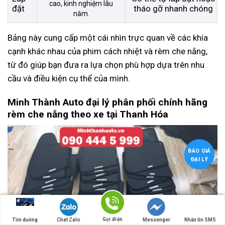
cao, kinh nghiệm lâu
đặt
tháo gỡ nhanh chóng
năm.
Bảng này cung cấp một cái nhìn trực quan về các khía
cạnh khác nhau của phim cách nhiệt và rèm che nắng,
từ đó giúp bạn đưa ra lựa chọn phù hợp dựa trên nhu
cầu và điều kiện cụ thể của mình.
Minh Thành Auto đại lý phân phối chính hãng
rèm che nắng theo xe tại Thanh Hóa
BÁO GIÁ
ĐẠI LÝ
Gọi điện
Tìm đường
Chat Zalo
Messenger
Nhắn tin SMS