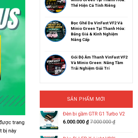
Thể Hiện Cá Tính Riêng
Bọc Ghế Da VinFast VF2 Và
Minio Green Tại Thanh Hóa:
Bảng Giá & Kinh Nghiệm
Nâng Cấp
Gói Độ Âm Thanh VinFast VF2
Và Minio Green: Nâng Tầm
Trải Nghiệm Giải Trí
SẢN PHẨM MỚI
Đèn bi gầm GTR G1 Turbo V2
6.000.000
₫
7.000.000
₫
 được trang
t bị này