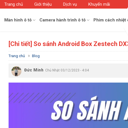
Skip
Trang chủ
Giới thiệu
Dịch vụ
Khuyến mãi
to
content
Màn hình ô tô
Camera hành trình ô tô
Phim cách nhiệt 
[Chi tiết] So sánh Android Box Zestech D
»
Trang chủ
Blog
Đức Minh
Chủ Nhật 03/12/2023 - 4:04