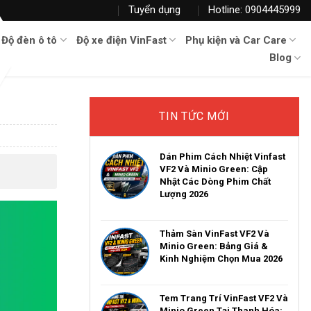
Tuyển dụng
Hotline: 0904445999
Độ đèn ô tô
Độ xe điện VinFast
Phụ kiện và Car Care
Blog
TIN TỨC MỚI
Dán Phim Cách Nhiệt Vinfast
VF2 Và Minio Green: Cập
Nhật Các Dòng Phim Chất
Lượng 2026
Thảm Sàn VinFast VF2 Và
Minio Green: Bảng Giá &
Kinh Nghiệm Chọn Mua 2026
Tem Trang Trí VinFast VF2 Và
Minio Green Tại Thanh Hóa: