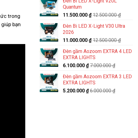
Đèn Bi LED X-Light V20L
Quantum
11.500.000
₫
12.500.000
₫
hức trong
 giúp bạn
Đèn Bi LED X-Light V30 Ultra
2026
11.000.000
₫
12.500.000
₫
Đèn gầm Aozoom EXTRA 4 LED
EXTRA LIGHTS
6.100.000
₫
7.000.000
₫
Đèn gầm Aozoom EXTRA 3 LED
EXTRA LIGHTS
5.200.000
₫
6.000.000
₫