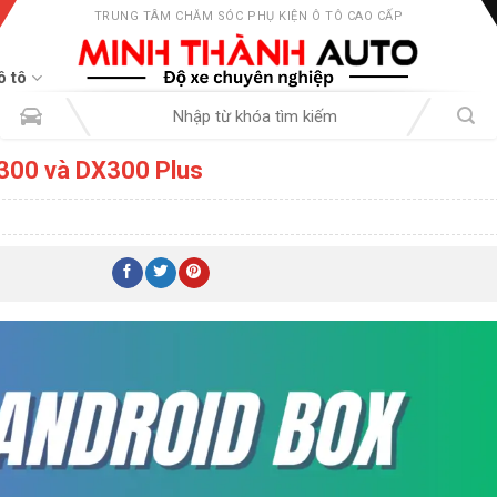
TRUNG TÂM CHĂM SÓC PHỤ KIỆN Ô TÔ CAO CẤP
ô tô
Tìm
kiếm:
X300 và DX300 Plus