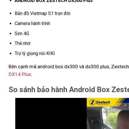
ANDROID BOX ZESTECH DX300 Plus
Bản đồ Vietmap S1 trọn đời
Camera hành trình
Sim 4G
Thẻ nhớ
Trợ lý giọng nói KIKI
Bên cạnh mã android box dx300 và dx300 plus, Zestec
DX14 Plus
.
So sánh bảo hành Android Box Zes