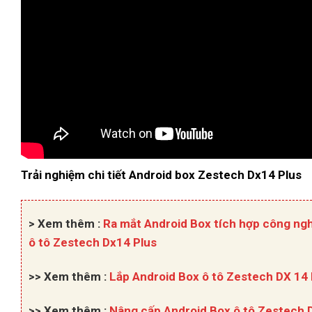
Trải nghiệm chi tiết Android box Zestech Dx14 Plus
> Xem thêm :
Ra mắt Android Box tích hợp công ngh
ô tô Zestech Dx14 Plus
>> Xem thêm :
Lắp Android Box ô tô Zestech DX 14 
>> Xem thêm :
Nâng cấp Android Box ô tô Zestech