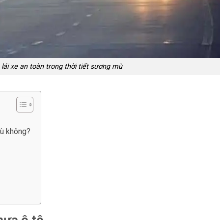
lái xe an toàn trong thời tiết sương mù
mù không?
mưa ô tô