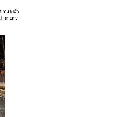
iết mưa lớn
i thích vì