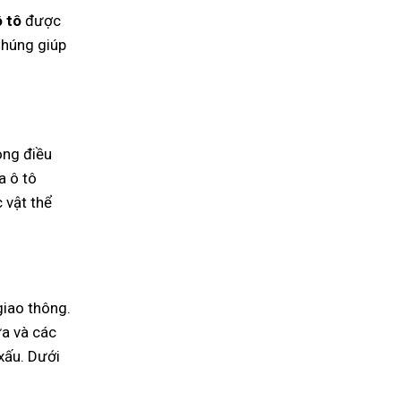
 tô
được
Chúng giúp
rong điều
a ô tô
 vật thể
giao thông.
ưa và các
 xấu. Dưới