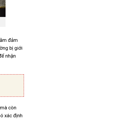
nhằm đảm
ờng bị giới
 để nhận
n mà còn
hó xác định