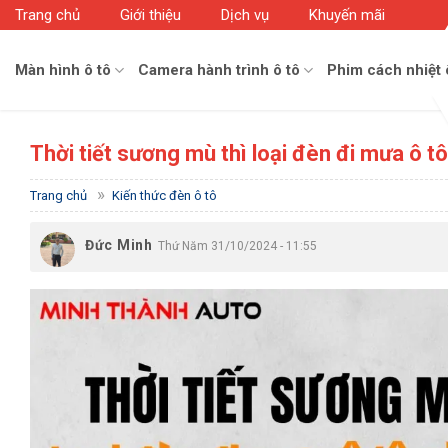
Skip
Trang chủ
Giới thiệu
Dịch vụ
Khuyến mãi
to
content
Màn hình ô tô
Camera hành trình ô tô
Phim cách nhiệt 
Thời tiết sương mù thì loại đèn đi mưa ô tô
»
Trang chủ
Kiến thức đèn ô tô
Đức Minh
Thứ Năm 31/10/2024 - 11:55