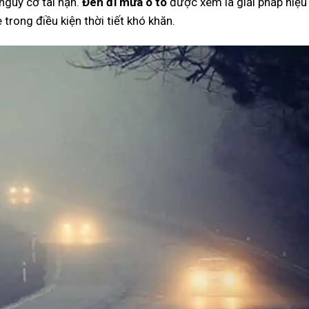
nguy cơ tai nạn.
Đèn đi mưa ô tô
được xem là giải pháp hiệu
 trong điều kiện thời tiết khó khăn.