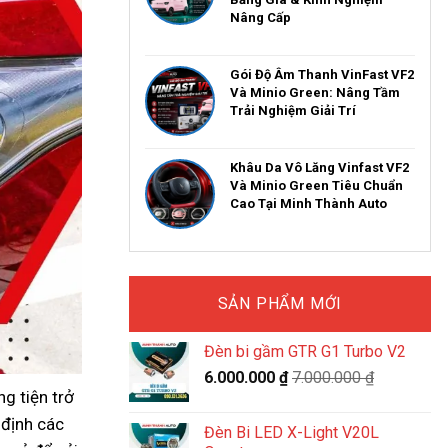
Nâng Cấp
Gói Độ Âm Thanh VinFast VF2
Và Minio Green: Nâng Tầm
Trải Nghiệm Giải Trí
Khâu Da Vô Lăng Vinfast VF2
Và Minio Green Tiêu Chuẩn
Cao Tại Minh Thành Auto
SẢN PHẨM MỚI
Đèn bi gầm GTR G1 Turbo V2
6.000.000
₫
7.000.000
₫
ng tiện trở
 định các
Đèn Bi LED X-Light V20L