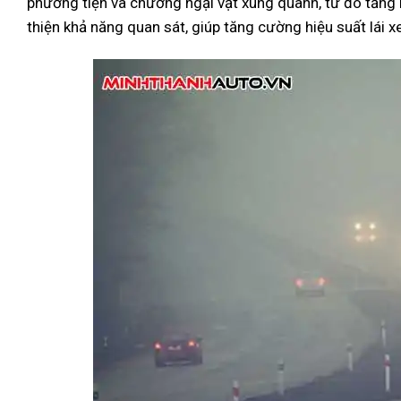
phương tiện và chướng ngại vật xung quanh, từ đó tăng 
thiện khả năng quan sát, giúp tăng cường hiệu suất lái xe