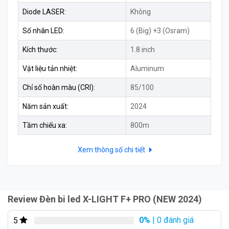
Diode LASER:
Không
Số nhân LED:
6 (Big) +3 (Osram)
Kích thước:
1.8 inch
Vật liệu tản nhiệt:
Aluminum
Chỉ số hoàn màu (CRI):
85/100
Năm sản xuất:
2024
Tầm chiếu xa:
800m
Module LED X-Light F+ Pro (New 2024) thuộc dòng
sản phẩm dành cho xe chóa hẹp. Chính vì thế, sản
Xem thông số chi tiết
phẩm có thiết kế vô cùng tinh gọn để phù hợp lắp đặt
cho nhiều dòng xe. Các chi tiết của sản phẩm hầu hết
đều được tối giản, giúp tổng thể của sản phẩm được
phần tinh gọn nhưng hệ thống chiếu sáng vẫn được
Review Đèn bi led X-LIGHT F+ PRO (NEW 2024)
nâng cấp vượt trội mang đến chất lượng ánh sáng tốt
0%
| 0 đánh giá
5
nhất cho người dùng.