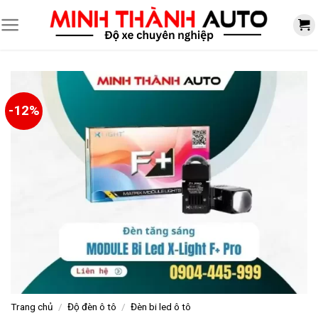
Skip
to
content
-12%
Trang chủ
/
Độ đèn ô tô
/
Đèn bi led ô tô