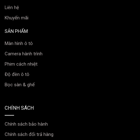
Liên hệ
Khuyến mãi
SẢN PHẨM
Màn hình ô tô
Camera hành trình
Phim cách nhiệt
Độ đèn ô tô
Bọc sàn & ghế
Khi đèn hoạt động ở chế độ chiếu sáng gần (chế độ
Cos), ánh sáng có độ bao quát rộng, nhờ sự hoạt động
CHÍNH SÁCH
hiệu quả từ 6 nhân LED lớn ở chóa phản xạ chính.
Vùng ánh sáng với tập trung trải đều dưới mặt đường,
Chính sách bảo hành
mịn và bám đường, giúp tài xế tập trung quan sát ở cự
Chính sách đổi trả hàng
ly gần, dễ dàng nắm bắt tình hình và xử lý khi có bất kỳ