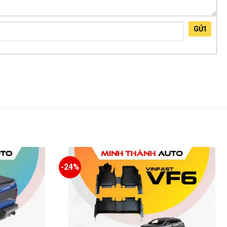
GỬI
-24%