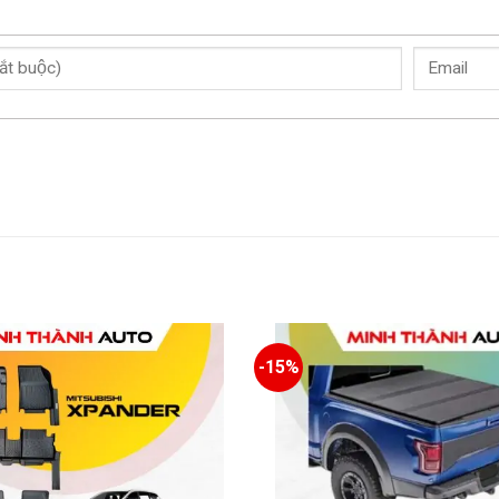
a Sonet tiện lợi
 Bền, chắc và chuẩn xác
-15%
ho người dùng