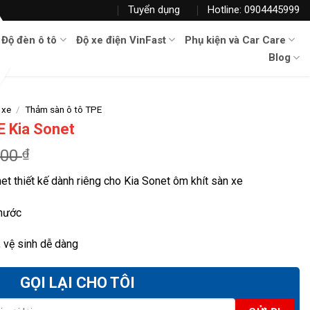
Tuyển dụng
Hotline: 0904445999
Độ đèn ô tô
Độ xe điện VinFast
Phụ kiện và Car Care
Blog
 xe
/
Thảm sàn ô tô TPE
E Kia Sonet
000
₫
et thiết kế dành riêng cho Kia Sonet ôm khít sàn xe
 nước
 vệ sinh dễ dàng
GỌI LẠI CHO TÔI