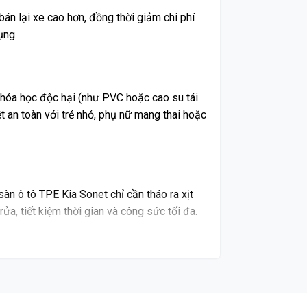
bán lại xe cao hơn, đồng thời giảm chi phí
ụng.
hóa học độc hại (như PVC hoặc cao su tái
t an toàn với trẻ nhỏ, phụ nữ mang thai hoặc
sàn ô tô TPE Kia Sonet chỉ cần tháo ra xịt
a, tiết kiệm thời gian và công sức tối đa.
ng cabin
 tính tôn lên sự sang trọng, đồng thời che
et, đảm bảo gọn gàng, tinh tế, không thừa