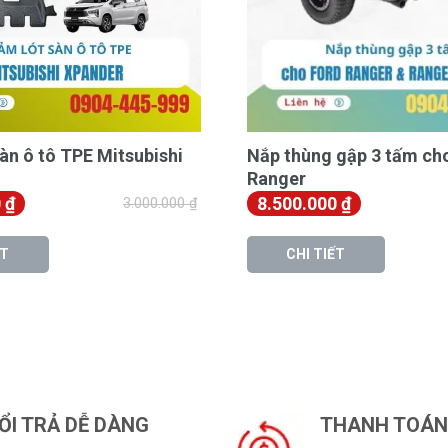
t sàn
ành
àn ô tô TPE Mitsubishi
Nắp thùng gập 3 tấm ch
Ranger
0
₫
8.500.000
₫
3.000.000
₫
ẾT
CHI TIẾT
 hốc chân
ỔI TRẢ DỄ DÀNG
THANH TOÁN 