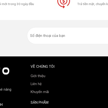
i mới trong 30 ngày đầu
Trả tiền mặt, chuyển 
 tiết
VỀ CHÚNG TÔI
Giới thiệu
Liên hệ
mê nâng
Khuyến mãi
SẢN PHẨM
NH