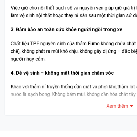
Việc giữ cho nội thất sạch sẽ và nguyên vẹn giúp giữ giá trị 
làm vệ sinh nội thất hoặc thay nỉ sàn sau một thời gian sử d
3. Đảm bảo an toàn sức khỏe người ngồi trong xe
Chất liệu TPE nguyên sinh của thảm Fumo không chứa chất 
chế), không phát ra mùi khó chịu, không gây dị ứng – đặc biệ
người nhạy cảm.
4. Dễ vệ sinh – không mất thời gian chăm sóc
Khác với thảm nỉ truyền thống cần giặt và phơi khô,thảm lót 
nước là sạch bong. Không bám mùi, không cần hóa chất tẩy rử
Xem thêm
5. Tăng tính thẩm mỹ – tạo cảm giác cao cấp cho khoa
Bề mặt thảm có thiết kế vân 3D hiện đại, màu đen than trung
giấu vết bẩn rất tốt. Form thảm được làm riêng cho Kia Son