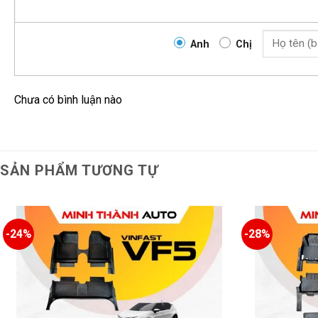
Anh
Chị
Chưa có bình luận nào
Ưu điểm thảm lót sàn ô tô TPE Ki
SẢN PHẨM TƯƠNG TỰ
Cấu tạo chi tiết của thảm lót sàn TPE Fumo –
Chất liệu TPE nguyên sinh 100%
-24%
-28%
Không pha tạp PVC hoặc cao su tái chế
Không phát thải độc hại, thân thiện môi trường
Đạt tiêu chuẩn RoHS, SGS, REACH – an toàn tuyệt đối c