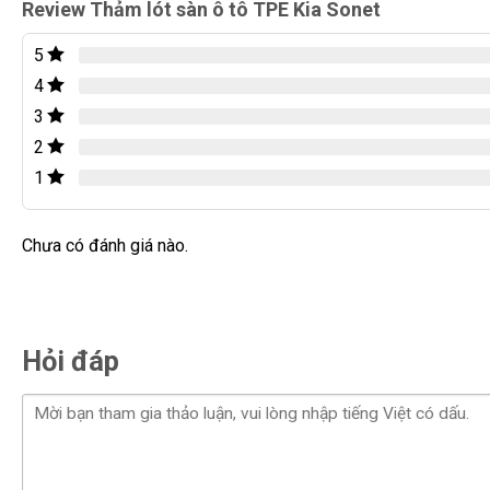
mép hay gấp nếp.
Review Thảm lót sàn ô tô TPE Kia Sonet
5
4
3
2
1
Chưa có đánh giá nào.
Hỏi đáp