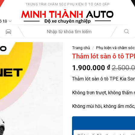
TRUNG TÂM CHĂM SÓC PHỤ KIỆN Ô TÔ CAO CẤP
ô tô
Tìm
kiếm:
Trang chủ
/
Phụ kiện và chăm sóc
Thảm lót sàn ô tô TP
1.900.000
₫
2.500.
Thảm lót sàn ô tô TPE Kia Son
Không trơn trượt, không thấm
Không mùi hôi, không ẩm mốc,