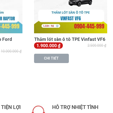
o Ford
Thảm lót sàn ô tô TPE Vinfast VF6
1.900.000
₫
2.500.000
₫
10.000.000
₫
CHI TIẾT
TIỆN LỢI
HỖ TRỢ NHIỆT TÌNH