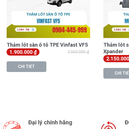
Thiết kế scan 3D độc quyền cho Kia Sonet
Scan bằng công nghệ quét laser từng chi tiết nhỏ của mặ
Cắt CNC và ép khuôn chính xác từng đường viền
Đảm bảo vừa vặn đến từng mm, không xô lệch khi vận h
Thảm lót sàn ô tô TPE Vinfast VF5
Thảm lót s
Xpander
1.900.000
₫
2.500.000
₫
Mép thảm cao bảo vệ đa lớp
2.150.00
CHI TIẾT
Viền cao từ 3–5cm ngăn nước, đất cát tràn xuống dưới
CHI TI
Lót đầy đủ các vị trí: hàng ghế trước – sau, lót bệ giữa –
Bề mặt chống trơn trượt – dễ lau chùi
Vân nổi dạng 3D giúp giày dép không bị trượt
Chống tích tụ bụi và nước, dễ xịt rửa hoặc lau khô
Đại lý chính hãng
Đ
Đế thảm có chốt khóa và gai cố định