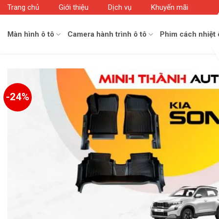
Skip
Trang chủ
Giới thiệu
Dịch vụ
Khuyến mãi
to
content
Màn hình ô tô
Camera hành trình ô tô
Phim cách nhiệt 
-24%