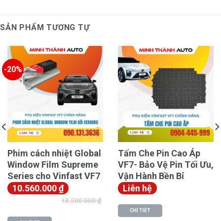
SẢN PHẨM TƯƠNG TỰ
Lắp đặt Thanh Giằng Giảm Chấn Vinfast VF3 vị trí gầm
-20%
trước
Chương trình Ưu Đãi & Cam Kết Chất
Lượng
Khi lựa chọn dịch vụ
Độ Thanh giằng giảm chấn
Vinfast VF3
tại Minh Thành Auto, quý khách sẽ nhận
Phim cách nhiệt Global
Tấm Che Pin Cao Áp
được:
Window Film Supreme
VF7- Bảo Vệ Pin Tối Ưu,
Series cho Vinfast VF7
Vận Hành Bền Bỉ
Ưu đãi nhiều phần quà hấp dẫn
theo các chương trình
10.560.000
₫
Liên hệ
khuyến mãi hiện hành.
13.200.000
₫
CHI TIẾT
Miễn Phí Công Lắp Đặt:
Toàn bộ chi phí thi công