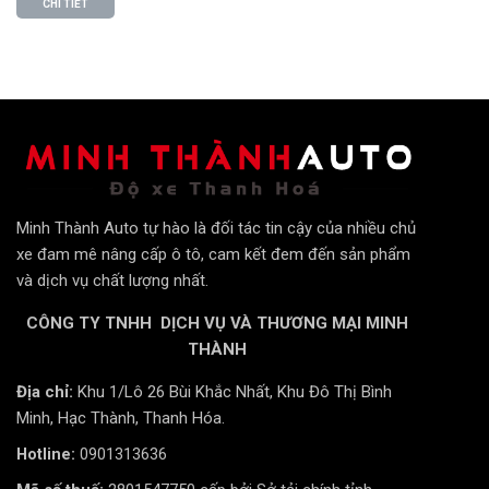
CHI TIẾT
chuyên nghiệp sẽ được miễn phí.
Bảo Hành Vàng:
Cam kết bảo hành dài hạn cho sản
phẩm, mang lại sự an tâm tuyệt đối.
Cam Kết Chất Lượng:
Sản phẩm sử dụng vật liệu cao
cấp, piston dầu áp lực cao và ống ty mạ crom siêu
bền.
Minh Thành Auto tự hào là đối tác tin cậy của nhiều chủ
xe đam mê nâng cấp ô tô, cam kết đem đến sản phẩm
và dịch vụ chất lượng nhất.
CÔNG TY TNHH DỊCH VỤ VÀ THƯƠNG MẠI MINH
THÀNH
Địa chỉ:
Khu 1/Lô 26 Bùi Khắc Nhất, Khu Đô Thị Bình
Minh, Hạc Thành, Thanh Hóa.
Hotline:
0901313636