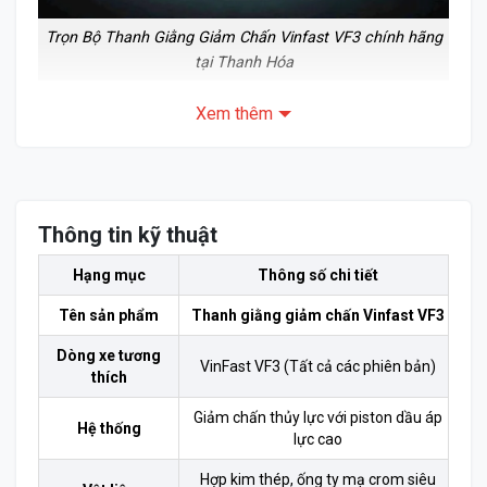
Trọn Bộ Thanh Giằng Giảm Chấn Vinfast VF3 chính hãng
tại Thanh Hóa
Xem thêm
Giá Bán và Chi tiết Lắp Đặt Thanh giằng
giảm chấn Vinfast VF3
Giá Bán Niêm Yết
Nâng cấp sự ổn định và an toàn cho xế yêu với mức
Thông tin kỹ thuật
chi phí vô cùng hợp lý:
Hạng mục
Thông số chi tiết
Giá niêm yết: 5.800.000 VNĐ
Tên sản phẩm
Thanh giằng giảm chấn Vinfast VF3
Mức giá này đã bao gồm trọn bộ sản phẩm và công
Dòng xe tương
VinFast VF3 (Tất cả các phiên bản)
thích
lắp đặt hoàn thiện.
Giảm chấn thủy lực với piston dầu áp
Hệ thống
lực cao
Hợp kim thép, ống ty mạ crom siêu