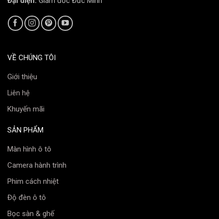
Đại diện:
Giám đốc Đức Minh
Hạn Chế Tiếng Ồn, Tăng Độ Êm Ái Cho Khoang
Cabin
Thanh giằng giảm chấn Vinfast VF5
giúp hấp thụ và
phân tán các lực chấn động từ mặt đường, giảm truyền
VỀ CHÚNG TÔI
động rung vào khoang lái. Nhờ đó, người ngồi trong xe
Giới thiệu
sẽ cảm nhận được sự êm ái và yên tĩnh hơn, đặc biệt
Liên hệ
khi di chuyển qua các gờ giảm tốc hay ổ gà.
Khuyến mãi
Bảo Vệ Hệ Thống Treo, Tăng Độ Bền Cho Xe
Bằng cách giảm tải cho các chi tiết như phuộc, rotuyn,
SẢN PHẨM
càng A…, bộ
Thanh giằng giảm chấn Vinfast VF5
Màn hình ô tô
giúp tăng tuổi thọ của toàn bộ hệ thống treo, giúp bạn
Camera hành trình
tiết kiệm chi phí bảo dưỡng và sửa chữa về lâu dài.
Phim cách nhiệt
Nên Lắp Thanh Giằng Giảm Chấn Vinfast
Độ đèn ô tô
VF5 Loại Nào Tốt?
Bọc sàn & ghế
Hiện nay, hai thương hiệu được đánh giá cao nhất là