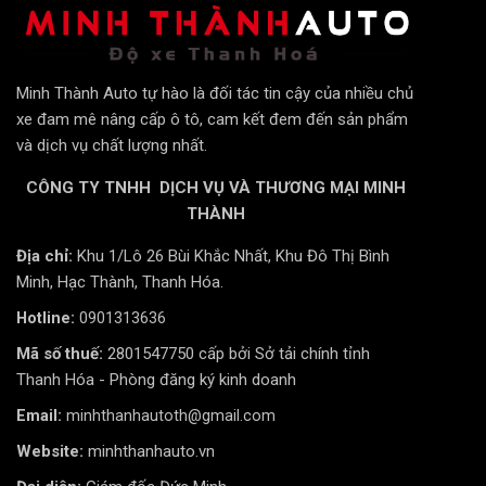
Tổng quan đánh giá: Lợi ích vượt trội của
Thanh giằng giảm chấn Vinfast VF5
Minh Thành Auto tự hào là đối tác tin cậy của nhiều chủ
Giảm Rung Lắc và Chao Đảo Thân Xe
xe đam mê nâng cấp ô tô, cam kết đem đến sản phẩm
Bằng cách kết nối các điểm chịu lực quan trọng trên
và dịch vụ chất lượng nhất.
khung gầm (đỉnh phuộc trước, gầm xe, hệ thống treo
CÔNG TY TNHH DỊCH VỤ VÀ THƯƠNG MẠI MINH
sau),
Thanh giằng giảm chấn Vinfast VF5
tạo thành
THÀNH
một khối vững chắc, giảm đáng kể hiện tượng vặn
xoắn khung sườn. Kết quả là thân xe ổn định hơn, giảm
Địa chỉ:
Khu 1/Lô 26 Bùi Khắc Nhất, Khu Đô Thị Bình
thiểu cảm giác chao đảo khi chuyển làn đột ngột hay đi
Minh, Hạc Thành, Thanh Hóa.
qua các mặt đường không bằng phẳng.
Hotline:
0901313636
Cải Thiện Cảm Giác Lái, Tăng Độ Đầm Chắc
Mã số thuế:
2801547750 cấp bởi Sở tải chính tỉnh
Sau khi lắp đặt, bạn sẽ cảm nhận ngay một cảm giác
Thanh Hóa - Phòng đăng ký kinh doanh
lái vững vàng và chính xác hơn. Xe bám đường tốt hơn,
Email:
minhthanhautoth@gmail.com
phản ứng nhanh nhạy hơn với các thao tác đánh lái,
Website:
minhthanhauto.vn
đặc biệt là khi vào cua. Sự tự tin và ổn định khi cầm lái
được nâng lên một tầm cao mới.