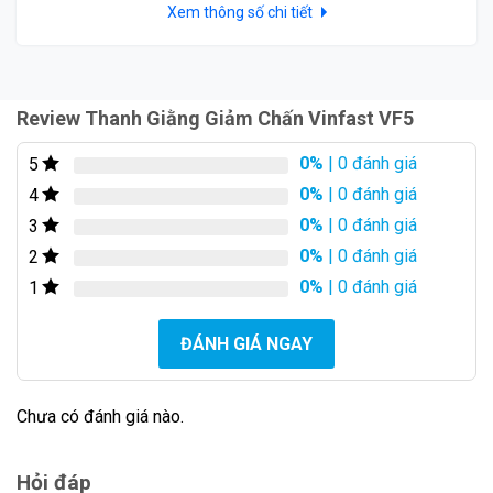
Xem thông số chi tiết
Review Thanh Giằng Giảm Chấn Vinfast VF5
0%
| 0 đánh giá
5
0%
| 0 đánh giá
4
Cặp Thanh Giằng Giảm Chấn Vinfast VF5
0%
| 0 đánh giá
3
0%
| 0 đánh giá
2
Quy Trình Lắp Đặt Chuẩn Zin – Không Độ
0%
| 0 đánh giá
1
Chế
Quá trình lắp đặt Thanh giằng giảm chấn Vinfast VF5
ĐÁNH GIÁ NGAY
tại Minh Thành Auto cam kết:
Chưa có đánh giá nào.
Hỏi đáp