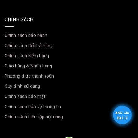
MTS và Ultra Racing:
CHÍNH SÁCH
Thanh giằng giảm chấn VF5 MTS (Thái Lan):
Vật liệu:
Hợp kim nhôm cao cấp, trọng lượng nhẹ.
Chính sách bảo hành
Chính sách đổi trả hàng
Thiết kế:
Gồm thanh chính và hai bát bắt vào đỉnh
Chính sách kiểm hàng
phuộc, liên kết bằng bu-lông.
Giao hàng & Nhận hàng
Đặc điểm:
Mang lại sự linh hoạt và thẩm mỹ với màu
Phương thức thanh toán
đỏ đặc trưng.
Quy định sử dụng
Thanh giằng giảm chấn VF5 Ultra Racing
Chính sách bảo mật
(Malaysia):
Chính sách bảo vệ thông tin
Vật liệu:
Thép cường độ cao, cực kỳ cứng vững.
BÁO GIÁ
Chính sách biên tập nội dung
ĐẠI LÝ
Thiết kế:
Liền khối, được hàn chết thành một khối duy
nhất, không có khớp nối.