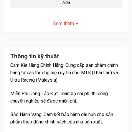
Hóa
Giá Bán và Chi tiết Lắp Đặt Thanh giằng
Xem thêm
giảm chấn Vinfast VF5
Giá Bán Niêm Yết
Nâng cấp sự ổn định và an toàn cho xế yêu với mức
chi phí vô cùng hợp lý:
Thông tin kỹ thuật
Cam Kết Hàng Chính Hãng:
Cung cấp sản phẩm chính
Giá niêm yết: 5.890.000 VNĐ
hãng từ các thương hiệu uy tín như MTS (Thái Lan) và
Ultra Racing (Malaysia).
Mức giá này đã bao gồm trọn bộ sản phẩm và công
lắp đặt hoàn thiện.
Miễn Phí Công Lắp Đặt:
Toàn bộ chi phí thi công
chuyên nghiệp sẽ được miễn phí.
Bảo Hành Vàng:
Cam kết bảo hành dài hạn cho sản
phẩm theo đúng chính sách của nhà sản xuất.