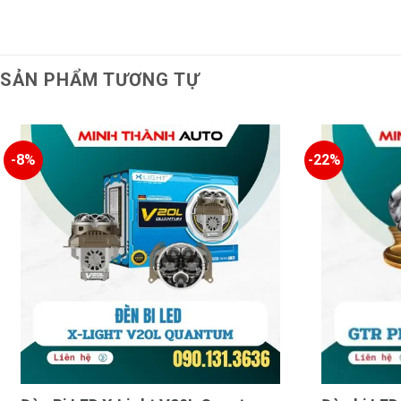
SẢN PHẨM TƯƠNG TỰ
-8%
-22%
Hệ thống AFS (Adaptive Front-lighting System) là điểm nh
này sử dụng camera để quét và nhận diện môi trường xung q
của đèn pha phù hợp với góc đánh lái. Nhờ vậy, GTR AFS P