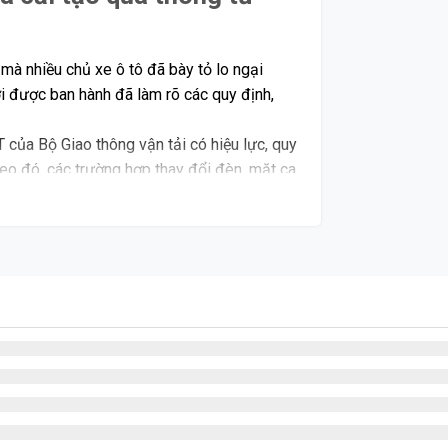
 mà nhiều chủ xe ô tô đã bày tỏ lo ngại
i được ban hành đã làm rõ các quy định,
ủa Bộ Giao thông vận tải có hiệu lực, quy
heo đó, các trường hợp thay đổi đèn, mặt ca
kiểm bình thường.
 ô tô đã có thể đăng kiểm