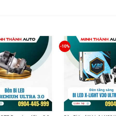
-10%
ấn nổi bật của GTR AFS PRO 2024. Hệ thống
uanh, sau đó tự động điều chỉnh góc chiếu
RO 2024 luôn đảm bảo tầm nhìn tối ưu cho