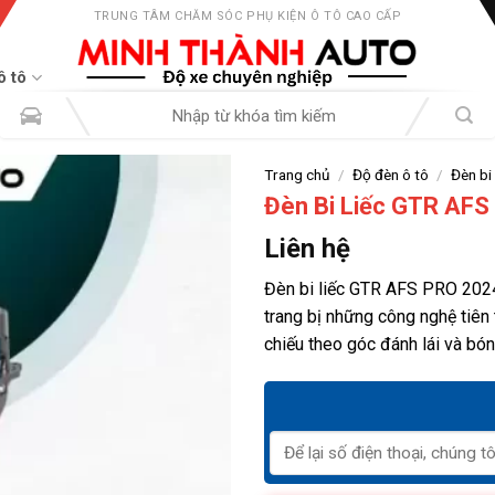
TRUNG TÂM CHĂM SÓC PHỤ KIỆN Ô TÔ CAO CẤP
ô tô
Tìm
kiếm:
Trang chủ
/
Độ đèn ô tô
/
Đèn bi 
Đèn Bi Liếc GTR AF
Liên hệ
Đèn bi liếc GTR AFS PRO 202
trang bị những công nghệ tiên 
chiếu theo góc đánh lái và bón