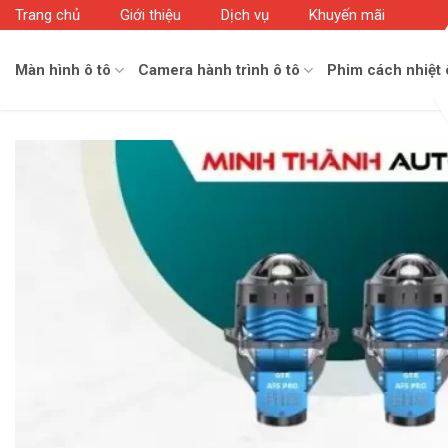
Skip
Trang chủ
Giới thiệu
Dịch vụ
Khuyến mãi
to
content
Màn hình ô tô
Camera hành trình ô tô
Phim cách nhiệt 