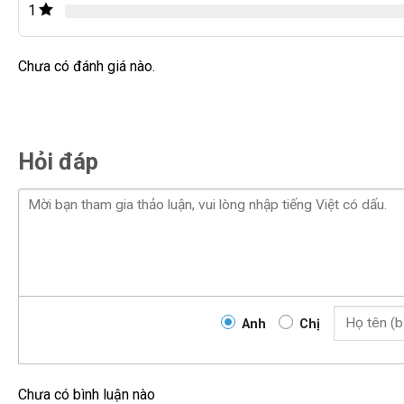
1
Chưa có đánh giá nào.
Hỏi đáp
Đèn bi liếc GTR AFS PRO 2024 là sản phẩm đèn pha độ mới 
những công nghệ tiên tiến nhất hiện nay. Với hệ thống AFS 
lái và bóng bi LED hiện đại, GTR AFS PRO 2024 mang đến tr
Anh
Chị
Công nghệ AFS tiên tiến
Chưa có bình luận nào