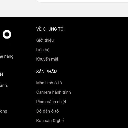
hoặc trong điều kiện thời tiết xấu.
VỀ CHÚNG TÔI
Giới thiệu
Liên hệ
mê nâng
Khuyến mãi
hững ai đang tìm kiếm một bộ đèn pha độ
SẢN PHẨM
NH
Màn hình ô tô
ành,
Camera hành trình
Phim cách nhiệt
 khách vui lòng liên hệ với đại lý Minh
Độ đèn ô tô
hòng
Bọc sàn & ghế
5/5 - (1 bình chọn)