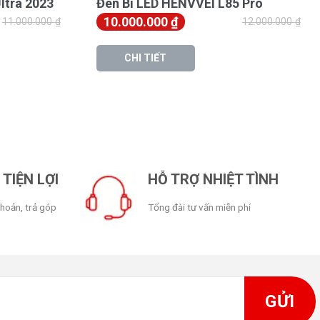
ltra 2023
Đèn Bi LED HENVVEI L85 Pro
10.000.000
₫
11.000.000
₫
12.000.000
₫
CHI TIẾT
TIỆN LỢI
HỖ TRỢ NHIỆT TÌNH
khoản, trả góp
Tổng đài tư vấn miễn phí