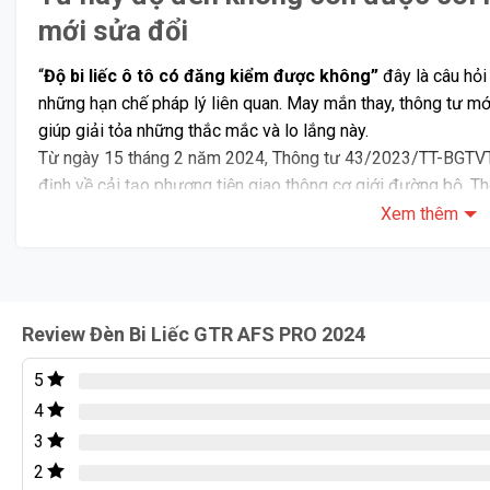
mới sửa đổi
“
Độ bi liếc ô tô có đăng kiểm được không”
đây là câu hỏi
những hạn chế pháp lý liên quan. May mắn thay, thông tư mớ
giúp giải tỏa những thắc mắc và lo lắng này.
Từ ngày 15 tháng 2 năm 2024, Thông tư 43/2023/TT-BGTVT c
định về cải tạo phương tiện giao thông cơ giới đường bộ. T
lăng của xe ô tô không được coi là cải tạo, vẫn được đăng 
Xem thêm
> Xem thêm :
Nâng cấp mặt ca lăng, thay đèn
Review Đèn Bi Liếc GTR AFS PRO 2024
Giới thiệu
5
4
3
2