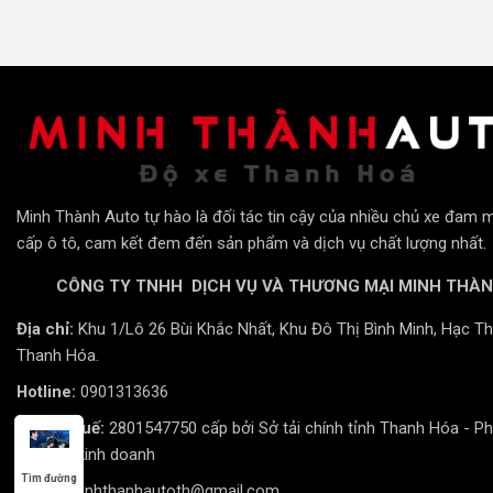
Lợi ích khi sử dụng GTR AFS PRO 2024
Tăng cường khả năng quan sát khi di chuyển vào ban đêm 
Cải thiện độ an toàn khi lái xe.
Tiết kiệm năng lượng và tuổi thọ cao.
Mang lại vẻ đẹp thẩm mỹ cho xe.
Minh Thành Auto tự hào là đối tác tin cậy của nhiều chủ xe đam 
Kết luận GTR AFS PRO 2024
cấp ô tô, cam kết đem đến sản phẩm và dịch vụ chất lượng nhất.
Đèn bi liếc GTR AFS PRO 2024 là sản phẩm hoàn hảo cho n
CÔNG TY TNHH DỊCH VỤ VÀ THƯƠNG MẠI MINH THÀ
cao cấp, mang lại trải nghiệm lái xe an toàn và đẳng cấp.
Địa chỉ:
Khu 1/Lô 26 Bùi Khắc Nhất, Khu Đô Thị Bình Minh, Hạc Th
Giá bán
Thanh Hóa.
Hotline:
0901313636
Giá bán của GTR AFS PRO 2024 hiện đang được cập nhật. Quý
Thành Auto để được tư vấn và báo giá chi tiết.
Mã số thuế:
2801547750 cấp bởi Sở tải chính tỉnh Thanh Hóa - P
đăng ký kinh doanh
Tìm đường
Email:
minhthanhautoth@gmail.com