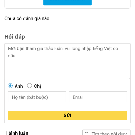
Chưa có đánh giá nào.
Hỏi đáp
♦ Công nghệ định vị kép:
Anh
Chị
GỬI
Beidou 3 + GPS đảm bảo phát hiện chính xác camera
1 bình luận