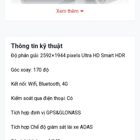
Xem thêm
Thông tin kỹ thuật
Độ phân giải: 2592×1944 pixels Ultra HD Smart HDR
Mở hộp Camera Hành Trình ô tô 70mai M500
Góc xoay: 170 độ
Nhờ camera 5 MP, hình ảnh Camera Hành Trình ô tô
Kết nối: Wifi, Bluetooth, 4G
70mai M500 vẫn rõ nét ngay cả khi phóng to.
Kiểm soát qua điện thoại: Có
♦ Góc quay siêu rộng lên đến 170 độ
Tích hợp định vị GPS&GLONASS
Tích hợp Chế độ giám sát lái xe ADAS