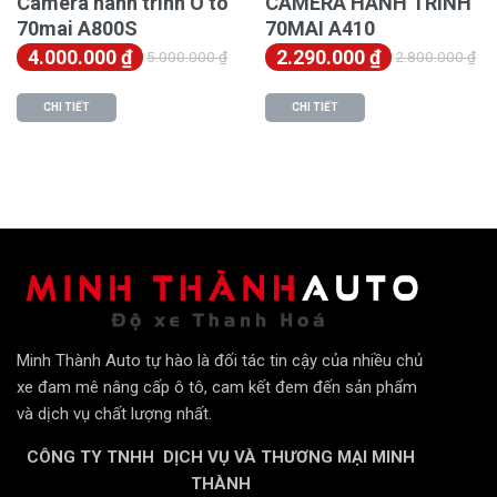
Camera hành trình Ô tô
CAMERA HÀNH TRÌNH
70mai A800S
70MAI A410
♦ Chụp ảnh tua nhanh thời gian:
4.000.000
₫
2.290.000
₫
5.000.000
₫
2.800.000
₫
CHI TIẾT
CHI TIẾT
Minh Thành Auto tự hào là đối tác tin cậy của nhiều chủ
xe đam mê nâng cấp ô tô, cam kết đem đến sản phẩm
và dịch vụ chất lượng nhất.
CÔNG TY TNHH DỊCH VỤ VÀ THƯƠNG MẠI MINH
THÀNH