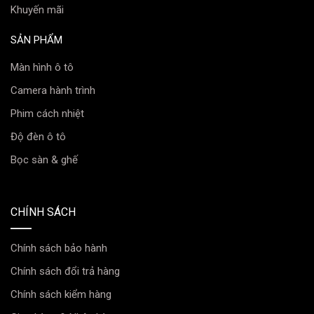
Khuyến mãi
những thước phim đẹp về Road Story với bạn bè của
bạn.
SẢN PHẨM
♦ Hỗ trợ lái xe nâng cao ADAS:
Màn hình ô tô
Camera hành trình
Phim cách nhiệt
Độ đèn ô tô
Bọc sàn & ghế
CHÍNH SÁCH
Chính sách bảo hành
Chính sách đổi trả hàng
Chính sách kiểm hàng