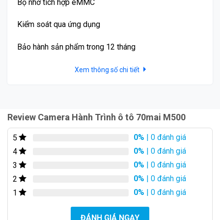
Bộ nhớ tích hợp eMMC
Kiểm soát qua ứng dụng
Bảo hành sản phẩm trong 12 tháng
Xem thông số chi tiết
Review Camera Hành Trình ô tô 70mai M500
♦ Ghi hình toàn diện Camera Hành Trình ô tô 70mai
0%
| 0 đánh giá
5
M500 với 5 triệu điểm ảnh và trình chiếu tinh tế
0%
| 0 đánh giá
4
0%
| 0 đánh giá
3
0%
| 0 đánh giá
2
0%
| 0 đánh giá
1
ĐÁNH GIÁ NGAY