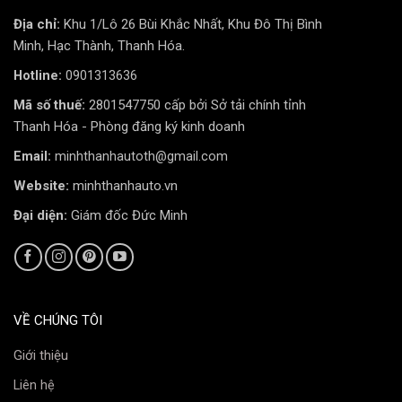
Địa chỉ:
Khu 1/Lô 26 Bùi Khắc Nhất, Khu Đô Thị Bình
Minh, Hạc Thành, Thanh Hóa.
Hotline:
0901313636
Mã số thuế:
2801547750 cấp bởi Sở tải chính tỉnh
Thanh Hóa - Phòng đăng ký kinh doanh
Email:
minhthanhautoth@gmail.com
70mai M500 ghi 1 khung hình mỗi giây, chuyển đổi 30
Website:
minhthanhauto.vn
phút video thành 1 phút quay liên tục. Điều này giúp
Đại diện:
Giám đốc Đức Minh
bạn dễ dàng theo dõi khung hình mong muốn và tiết
kiệm không gian.
VỀ CHÚNG TÔI
♦ Hiệu ứng đặc biệt RS:
Ứng dụng tự động tạo ra các hiệu ứng cá nhân đặc biệt
Giới thiệu
hiển thị tốc độ, hướng, gia tốc, giảm tốc và góc
Liên hệ
nghiêng của các đối tượng trong khung hình. Chia sẻ